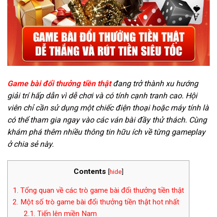
Game bài đổi thưởng tiền thật
đang trở thành xu hướng
giải trí hấp dẫn vì dễ chơi và có tính cạnh tranh cao. Hội
viên chỉ cần sử dụng một chiếc điện thoại hoặc máy tính là
có thể tham gia ngay vào các ván bài đầy thử thách. Cùng
khám phá thêm nhiều thông tin hữu ích về từng gameplay
ở chia sẻ này.
Contents
[
hide
]
1.
Tổng quan về các trò game bài đổi thưởng tiền thật
2.
Một số trò game bài đổi thưởng tiền thật hot nhất
2.1.
Tiến lên miền Nam