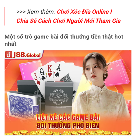
>>> Xem thêm:
Chơi Xóc Đĩa Online I
Chia Sẻ Cách Chơi Người Mới Tham Gia
Một số trò game bài đổi thưởng tiền thật hot
nhất