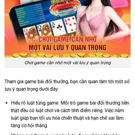
Chơi game cần nhớ một vài lưu ý quan trọng
Tham gia game bài đổi thưởng, bạn cần quan tâm tới một số
lưu ý quan trọng dưới đây:
Hiểu rõ luật từng game: Mỗi trò game bài đổi thưởng tiền
thật đều có luật chơi và cách tính điểm riêng. Việc nắm
luật giúp bạn tối ưu hóa chiến thuật và hạn chế sai lầm
tăng cơ hội thắng.