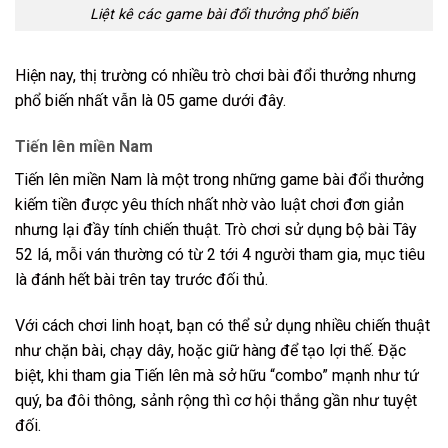
Liệt kê các game bài đổi thưởng phổ biến
Hiện nay, thị trường có nhiều trò chơi bài đổi thưởng nhưng
phổ biến nhất vẫn là 05 game dưới đây.
Tiến lên miền Nam
Tiến lên miền Nam là một trong những game bài đổi thưởng
kiếm tiền được yêu thích nhất nhờ vào luật chơi đơn giản
nhưng lại đầy tính chiến thuật. Trò chơi sử dụng bộ bài Tây
52 lá, mỗi ván thường có từ 2 tới 4 người tham gia, mục tiêu
là đánh hết bài trên tay trước đối thủ.
Với cách chơi linh hoạt, bạn có thể sử dụng nhiều chiến thuật
như chặn bài, chạy dây, hoặc giữ hàng để tạo lợi thế. Đặc
biệt, khi tham gia Tiến lên mà sở hữu “combo” mạnh như tứ
quý, ba đôi thông, sảnh rộng thì cơ hội thắng gần như tuyệt
đối.