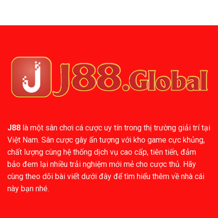
Thắng
Hay
Và
Nhất
Rút
2024
Tiền
–
Siêu
Chơi
Tốc
Dễ
Và
Nhận
Thưởng
Khủng
J88
là một sân chơi cá cược uy tín trong thị trường giải trí tại
Việt Nam. Sân cược gây ấn tượng với kho game cực khủng,
chất lượng cùng hệ thống dịch vụ cao cấp, tiên tiến, đảm
bảo đem lại nhiều trải nghiệm mới mẻ cho cược thủ. Hãy
cùng theo dõi bài viết dưới đây để tìm hiểu thêm về nhà cái
này bạn nhé.