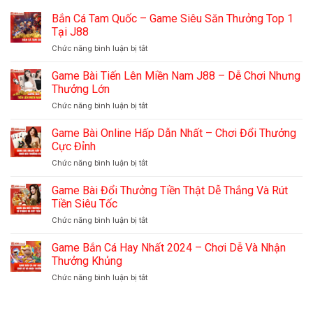
Bắn Cá Tam Quốc – Game Siêu Săn Thưởng Top 1
Tại J88
ở
Chức năng bình luận bị tắt
Bắn
Cá
Game Bài Tiến Lên Miền Nam J88 – Dễ Chơi Nhưng
Tam
Thưởng Lớn
Quốc
ở
Chức năng bình luận bị tắt
–
Game
Game
Bài
Game Bài Online Hấp Dẫn Nhất – Chơi Đổi Thưởng
Siêu
Tiến
Săn
Cực Đỉnh
Lên
Thưởng
ở
Chức năng bình luận bị tắt
Miền
Top
Game
Nam
1
Bài
Game Bài Đổi Thưởng Tiền Thật Dễ Thắng Và Rút
J88
Tại
Online
–
Tiền Siêu Tốc
J88
Hấp
Dễ
ở
Chức năng bình luận bị tắt
Dẫn
Chơi
Game
Nhất
Nhưng
Bài
Game Bắn Cá Hay Nhất 2024 – Chơi Dễ Và Nhận
–
Thưởng
Đổi
Chơi
Thưởng Khủng
Lớn
Thưởng
Đổi
ở
Chức năng bình luận bị tắt
Tiền
Thưởng
Game
Thật
Cực
Bắn
Dễ
Đỉnh
Cá