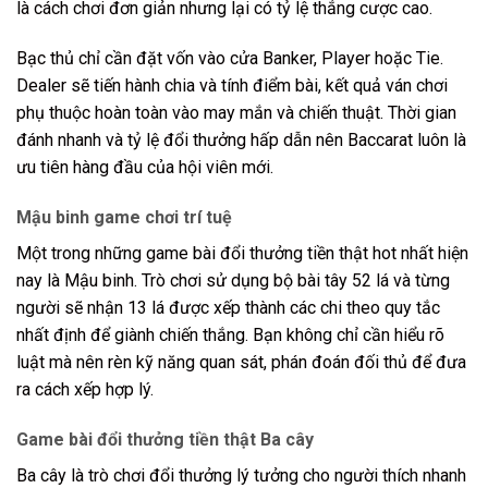
là cách chơi đơn giản nhưng lại có tỷ lệ thắng cược cao.
Bạc thủ chỉ cần đặt vốn vào cửa Banker, Player hoặc Tie.
Dealer sẽ tiến hành chia và tính điểm bài, kết quả ván chơi
phụ thuộc hoàn toàn vào may mắn và chiến thuật. Thời gian
đánh nhanh và tỷ lệ đổi thưởng hấp dẫn nên Baccarat luôn là
ưu tiên hàng đầu của hội viên mới.
Mậu binh game chơi trí tuệ
Một trong những game bài đổi thưởng tiền thật hot nhất hiện
nay là Mậu binh. Trò chơi sử dụng bộ bài tây 52 lá và từng
người sẽ nhận 13 lá được xếp thành các chi theo quy tắc
nhất định để giành chiến thắng. Bạn không chỉ cần hiểu rõ
luật mà nên rèn kỹ năng quan sát, phán đoán đối thủ để đưa
ra cách xếp hợp lý.
Game bài đổi thưởng tiền thật Ba cây
Ba cây là trò chơi đổi thưởng lý tưởng cho người thích nhanh